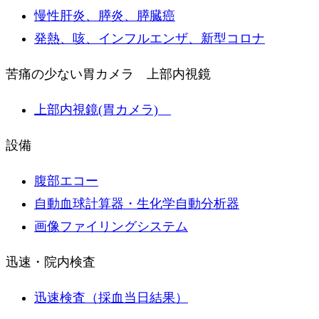
慢性肝炎、膵炎、膵臓癌
発熱、咳、インフルエンザ、新型コロナ
苦痛の少ない胃カメラ 上部内視鏡
上部内視鏡(胃カメラ)
設備
腹部エコー
自動血球計算器・生化学自動分析器
画像ファイリングシステム
迅速・院内検査
迅速検査（採血当日結果）