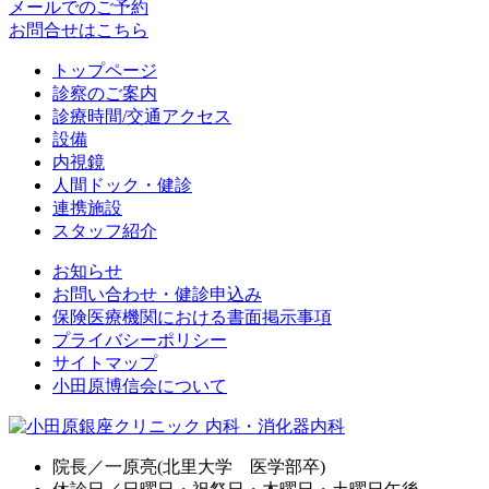
メールでのご予約
お問合せはこちら
トップページ
診察のご案内
診療時間/交通アクセス
設備
内視鏡
人間ドック・健診
連携施設
スタッフ紹介
お知らせ
お問い合わせ・健診申込み
保険医療機関における書面掲示事項
プライバシーポリシー
サイトマップ
小田原博信会について
院長／一原亮(北里大学 医学部卒)