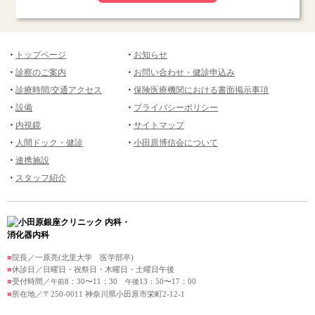
トップページ
お知らせ
診察のご案内
お問い合わせ・健診申込み
診療時間/交通アクセス
保険医療機関における書面掲示事項
設備
プライバシーポリシー
内視鏡
サイトマップ
人間ドック・健診
小田原博信会について
連携施設
スタッフ紹介
院長／一原亮(北里大学 医学部卒)
休診日／日曜日・祝祭日・木曜日・土曜日午後
受付時間／
8：30〜11：30
13：50〜17：00
午前
午後
所在地／〒250-0011 神奈川県小田原市栄町2-12-1