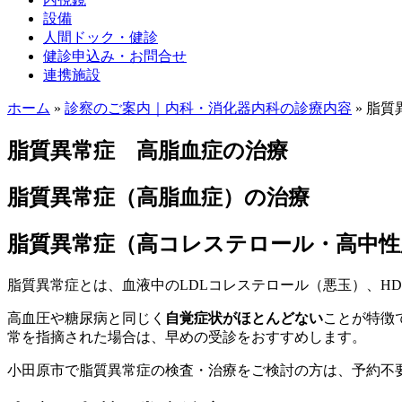
設備
人間ドック・健診
健診申込み・お問合せ
連携施設
ホーム
»
診察のご案内｜内科・消化器内科の診療内容
»
脂質
脂質異常症 高脂血症の治療
脂質異常症（高脂血症）の治療
脂質異常症（高コレステロール・高中性
脂質異常症とは、血液中のLDLコレステロール（悪玉）、H
高血圧や糖尿病と同じく
自覚症状がほとんどない
ことが特徴
常を指摘された場合は、早めの受診をおすすめします。
小田原市で脂質異常症の検査・治療をご検討の方は、予約不