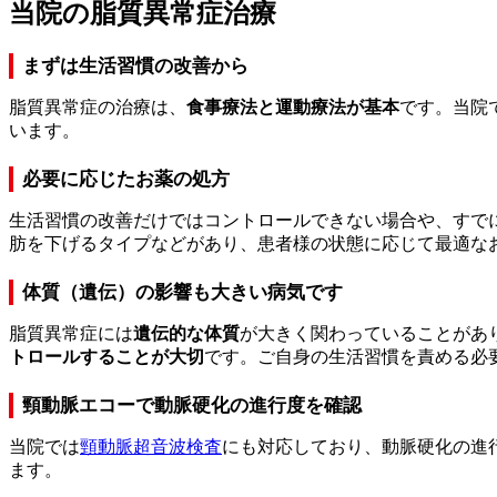
当院の脂質異常症治療
まずは生活習慣の改善から
脂質異常症の治療は、
食事療法と運動療法が基本
です。当院
います。
必要に応じたお薬の処方
生活習慣の改善だけではコントロールできない場合や、すで
肪を下げるタイプなどがあり、患者様の状態に応じて最適な
体質（遺伝）の影響も大きい病気です
脂質異常症には
遺伝的な体質
が大きく関わっていることがあ
トロールすることが大切
です。ご自身の生活習慣を責める必
頸動脈エコーで動脈硬化の進行度を確認
当院では
頸動脈超音波検査
にも対応しており、動脈硬化の進
ます。