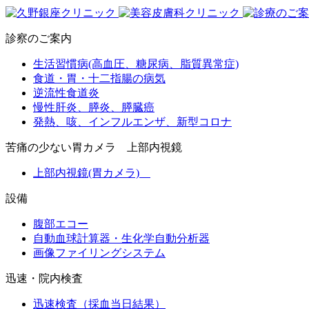
診察のご案内
生活習慣病(高血圧、糖尿病、脂質異常症)
食道・胃・十二指腸の病気
逆流性食道炎
慢性肝炎、膵炎、膵臓癌
発熱、咳、インフルエンザ、新型コロナ
苦痛の少ない胃カメラ 上部内視鏡
上部内視鏡(胃カメラ)
設備
腹部エコー
自動血球計算器・生化学自動分析器
画像ファイリングシステム
迅速・院内検査
迅速検査（採血当日結果）