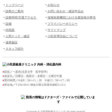
トップページ
お知らせ
診察のご案内
お問い合わせ・健診申込み
診療時間/交通アクセス
保険医療機関における書面掲示事項
設備
プライバシーポリシー
内視鏡
サイトマップ
人間ドック・健診
小田原博信会について
連携施設
スタッフ紹介
院長／一原亮(北里大学 医学部卒)
休診日／日曜日・祝祭日・木曜日・土曜日午後
受付時間／
8：30〜11：30
13：50〜17：00
午前
午後
所在地／〒250-0011 神奈川県小田原市栄町2-12-1
Copyright © 小田原銀座クリニック All rights reserved.